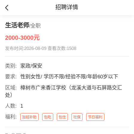
招聘详情
生活老师
/全职
2000-3000元
发布时间:2026-08-09 查看次数:1508
类别:
家政/保安
要求:
性别女性/ 学历不限/经验不限/年龄60岁以下
区域:
樟树市广来香江学校（龙溪大道与石屏路交汇
处）
人数:
1
福利:
加班补助
包吃
包住
社保
节日福利