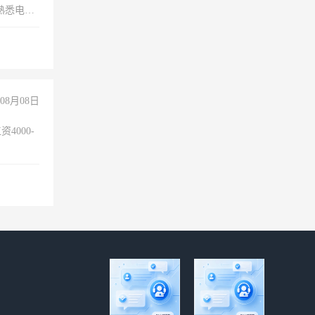
，熟悉电脑
队精神，
险，
08月08日
4000-
。