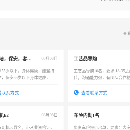
查
急招保洁，保安，客服，工程
08月08日
工艺品导购
求55岁以下，身体健康，能坚持
工艺品导购10名，要求;18-35
作，保安55岁以下身体健康，有
佳，沟通能力强，有团队合作
形象端庄，遵纪守法，无犯罪记
上进心，有工作经验者优先！
服要求45岁以下高中以上文化，
看联系方式
查看联系方式
工作认真，性格开朗有良好沟通
工程，懂水电维修。
机b2
08月08日
车险内勤1名
车司机b2数名，带从业资格证，
负责车险报价出单，要求：大