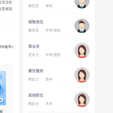
标灵活安
杨先生
·
本科
有意者联
销售岗位
黄先生
·
中专/技校
营业员
80金币)
甘女士
·
中专/技校
餐饮服务
杨女士
·
高中
其他职位
杨女士
·
大专
息