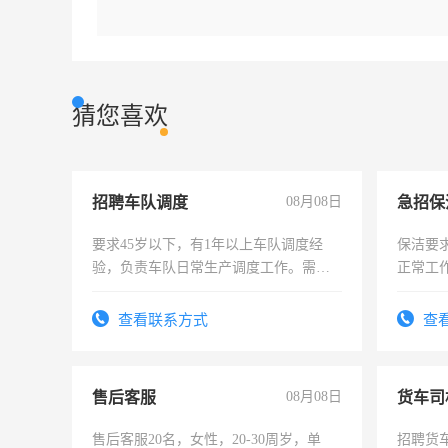
猜您喜欢
招聘车队调度
08月08日
要求45岁以下，有1年以上车队调度经
保洁要
验，负责车队日常生产调度工作。需要
正常工
根据客户指令制作拖车工作计划表，以
责任心
公司利益为目标灵活安排运输生产。 上
录，客
查看联系方式
查
班地点：樟树市水运口岸作业区二楼201
懂电脑
福利待遇：饭补+双休+转正后购买南昌
能力，
市社保 薪资：4-6K，具体面议，有意者
售后客服
08月08日
货车司
联系王经理
售后客服20名，女性，20-30周岁，单
招聘货