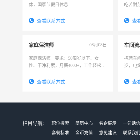
休，国家节假日休息
吃苦耐劳
查看联系方式
查
家庭保洁师
08月08日
车间流
家庭保洁师。要求：50周岁以下、女
招聘车间
性、干净利索，月薪4000+，工作轻松，
岁，电
时间灵活，不需坐班，适合宝妈、全职
好。薪资
太太等。
宿，免
查看联系方式
查
25号准
栏目导航:
职位搜索
简历中心
名企展示
一句话
套餐标准
金币充值
意见建议
联系我