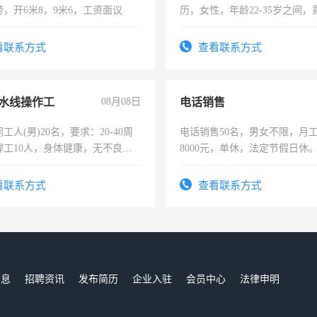
，开6米8，9米6，工资面议
历，女性，年龄22-35岁之间
操作，工作态度认真，具有团
试用期1-3个月，转正后交纳五
看联系方式
查看联系方式
水线操作工
08月08日
电话销售
工人(男)20名，要求：20-40周
电话销售50名，男女不限，月工资
焊工10人，身体健康，无不良嗜
8000元，单休，法定节假日休
：4500-7000元，标准八人间住
费发放劳保用品，两班倒，每月
看联系方式
查看联系方式
时发放工资，工作时间10小时
信息
招聘资讯
发布简历
企业入驻
会员中心
法律申明
们