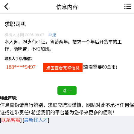
信息内容
求职司机
樟树人才网 2026.08.07
举报
本人男，24岁有c1证，驾龄两年。想求一个年后开货车的工
作，能吃苦，不怕加班。
联系人手机/微信：
(查看需要80金币)
188****9497
点击查看完整信息
特此声明：
信息真伪请自行辨别，求职应聘须谨慎，网站对此不承担任何保
证或连带责任! 希望我们的平台能为您带来更多的便利！
[
联系客服
]
[
最新找人才
]