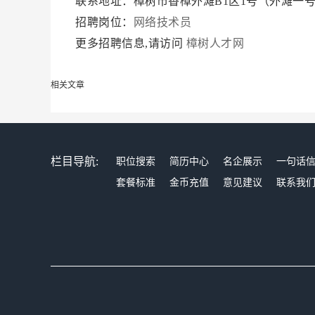
联系地址：樟树市香樟外滩B1区1号（外滩一
招聘岗位：
网络技术员
更多招聘信息,请访问
樟树人才网
相关文章
栏目导航:
职位搜索
简历中心
名企展示
一句话
套餐标准
金币充值
意见建议
联系我