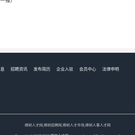
号一楼）
信息
招聘资讯
发布简历
企业入驻
会员中心
法律申明
们
樟树人才网,樟树招聘网,樟树人才市场,樟树人事人才网